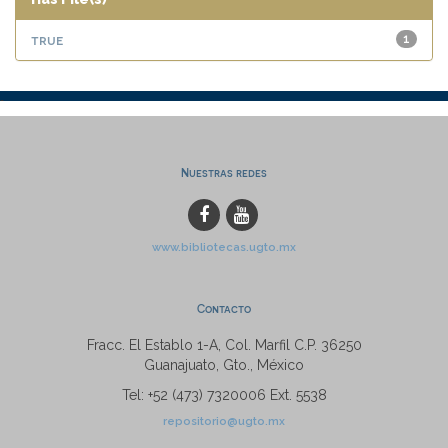
true
1
Nuestras redes
www.bibliotecas.ugto.mx
Contacto
Fracc. El Establo 1-A, Col. Marfil C.P. 36250
Guanajuato, Gto., México
Tel: +52 (473) 7320006 Ext. 5538
repositorio@ugto.mx