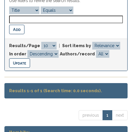
Use filters to refine the search results.
Results/Page
|
Sort items by
In order
Authors/record
Results 1-1 of 1 (Search time: 0.0 seconds).
previous
1
next