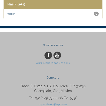
Has File(s)
true
1
Nuestras redes
www.bibliotecas.ugto.mx
Contacto
Fracc. El Establo 1-A, Col. Marfil C.P. 36250
Guanajuato, Gto., México
Tel: +52 (473) 7320006 Ext. 5538
repositorio@ugto.mx