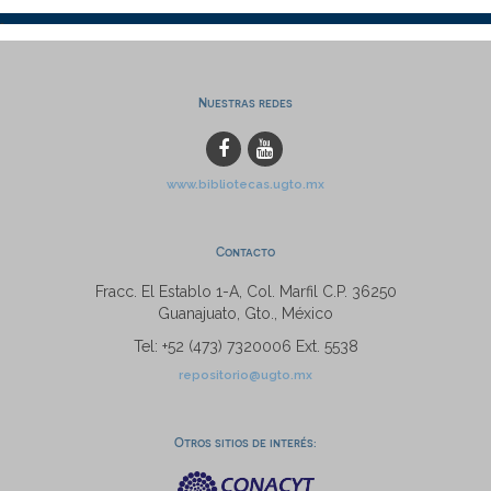
Nuestras redes
www.bibliotecas.ugto.mx
Contacto
Fracc. El Establo 1-A, Col. Marfil C.P. 36250
Guanajuato, Gto., México
Tel: +52 (473) 7320006 Ext. 5538
repositorio@ugto.mx
Otros sitios de interés: