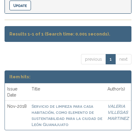
Results 1-1 of 1 (Search time: 0.001 seconds).
previous
1
next
Item hits:
Issue
Title
Author(s)
Date
Servicio de limpieza para casa
VALERIA
Nov-2018
habitación, como elemento de
VILLEGAS
sustentabilidad para la ciudad de
MARTINEZ
León Guanajuato