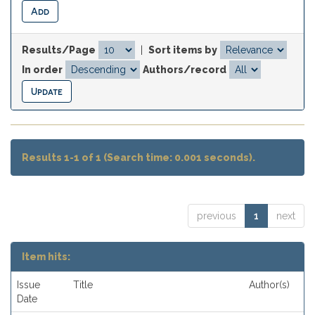
Results/Page
|
Sort items by
In order
Authors/record
Results 1-1 of 1 (Search time: 0.001 seconds).
previous
1
next
Item hits:
Issue
Title
Author(s)
Date