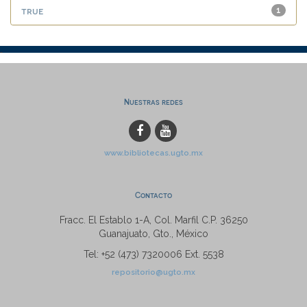
true
1
Nuestras redes
www.bibliotecas.ugto.mx
Contacto
Fracc. El Establo 1-A, Col. Marfil C.P. 36250
Guanajuato, Gto., México
Tel: +52 (473) 7320006 Ext. 5538
repositorio@ugto.mx