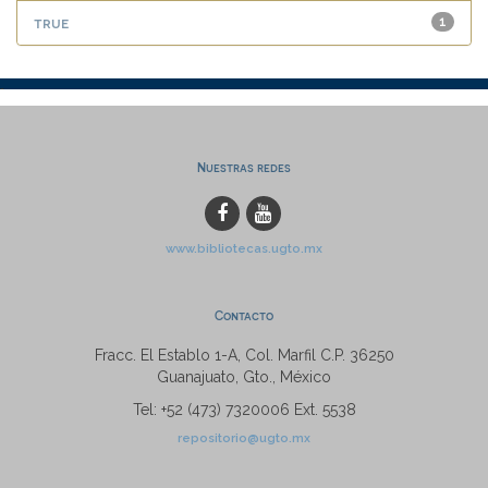
true
1
Nuestras redes
www.bibliotecas.ugto.mx
Contacto
Fracc. El Establo 1-A, Col. Marfil C.P. 36250
Guanajuato, Gto., México
Tel: +52 (473) 7320006 Ext. 5538
repositorio@ugto.mx