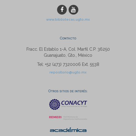
www.bibliotecas.ugto.mx
Contacto
Fracc. El Establo 1-A, Col. Marfil C.P. 36250
Guanajuato, Gto., México
Tel: +52 (473) 7320006 Ext. 5538
repositorio@ugto.mx
Otros sitios de interés: