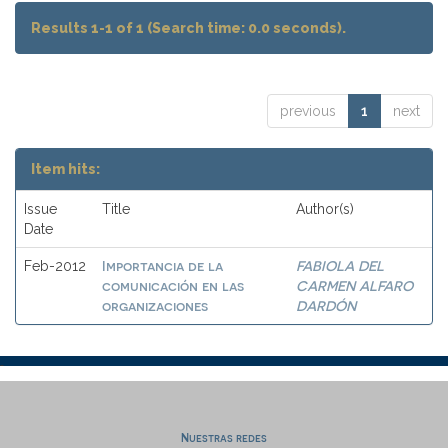
Results 1-1 of 1 (Search time: 0.0 seconds).
previous
1
next
Item hits:
Issue
Title
Author(s)
Date
Importancia de la
FABIOLA DEL
Feb-2012
comunicación en las
CARMEN ALFARO
organizaciones
DARDÓN
Nuestras redes