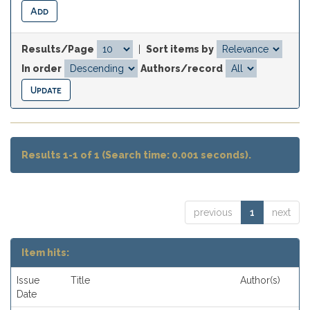
Results/Page
|
Sort items by
In order
Authors/record
Results 1-1 of 1 (Search time: 0.001 seconds).
previous
1
next
Item hits:
Issue
Title
Author(s)
Date