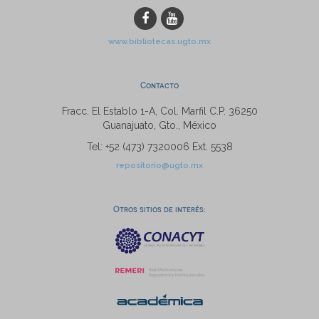
www.bibliotecas.ugto.mx
Contacto
Fracc. El Establo 1-A, Col. Marfil C.P. 36250
Guanajuato, Gto., México
Tel: +52 (473) 7320006 Ext. 5538
repositorio@ugto.mx
Otros sitios de interés: