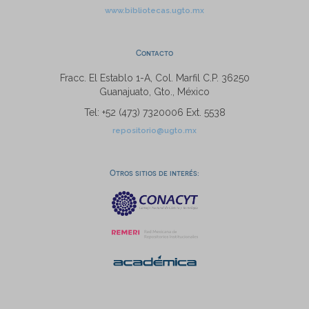
www.bibliotecas.ugto.mx
Contacto
Fracc. El Establo 1-A, Col. Marfil C.P. 36250
Guanajuato, Gto., México
Tel: +52 (473) 7320006 Ext. 5538
repositorio@ugto.mx
Otros sitios de interés: