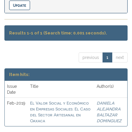
Results 1-1 of 1 (Search time: 0.001 seconds).
previous
1
next
Item hits:
Issue
Title
Author(s)
Date
El Valor Social y Económico
DANIELA
Feb-2019
en Empresas Sociales: El Caso
ALEJANDRA
del Sector Artesanal en
BALTAZAR
Oaxaca
DOMINGUEZ