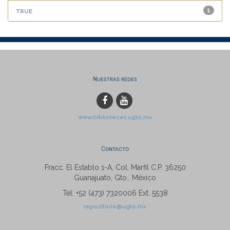
true
1
Nuestras redes
www.bibliotecas.ugto.mx
Contacto
Fracc. El Establo 1-A, Col. Marfil C.P. 36250
Guanajuato, Gto., México
Tel: +52 (473) 7320006 Ext. 5538
repositorio@ugto.mx