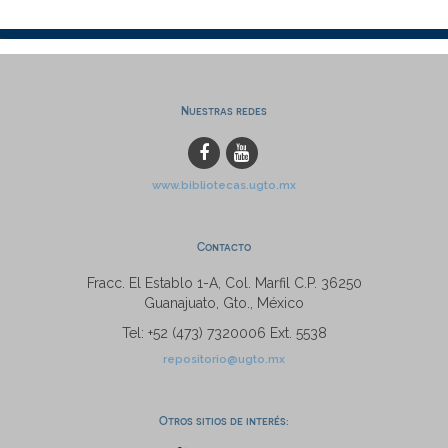
Nuestras redes
www.bibliotecas.ugto.mx
Contacto
Fracc. El Establo 1-A, Col. Marfil C.P. 36250
Guanajuato, Gto., México
Tel: +52 (473) 7320006 Ext. 5538
repositorio@ugto.mx
Otros sitios de interés: