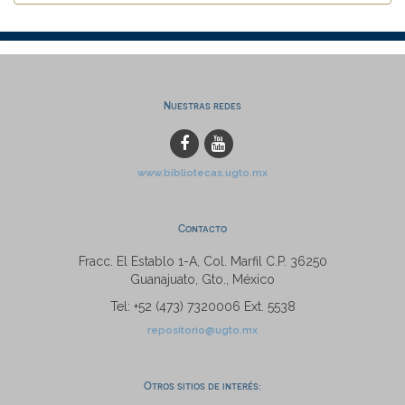
Nuestras redes
www.bibliotecas.ugto.mx
Contacto
Fracc. El Establo 1-A, Col. Marfil C.P. 36250
Guanajuato, Gto., México
Tel: +52 (473) 7320006 Ext. 5538
repositorio@ugto.mx
Otros sitios de interés: