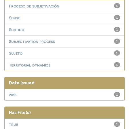
Proceso de subjetivación
1
Sense
1
Sentido
1
Subjectivation process
1
Sujeto
1
Territorial dynamics
1
Date issued
2018
1
Has File(s)
true
1