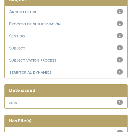
Architecture
1
Proceso de subjetivación
1
Sentido
1
Subject
1
Subjectivation process
1
Territorial dynamics
1
Date issued
2018
1
Has File(s)