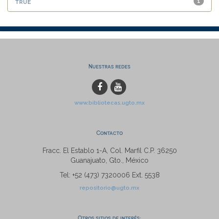
true
1
Nuestras redes
www.bibliotecas.ugto.mx
Contacto
Fracc. El Establo 1-A, Col. Marfil C.P. 36250
Guanajuato, Gto., México
Tel: +52 (473) 7320006 Ext. 5538
repositorio@ugto.mx
Otros sitios de interés: