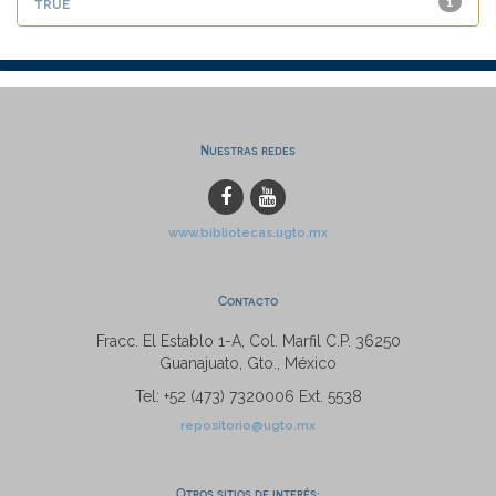
true
1
Nuestras redes
www.bibliotecas.ugto.mx
Contacto
Fracc. El Establo 1-A, Col. Marfil C.P. 36250
Guanajuato, Gto., México
Tel: +52 (473) 7320006 Ext. 5538
repositorio@ugto.mx
Otros sitios de interés: