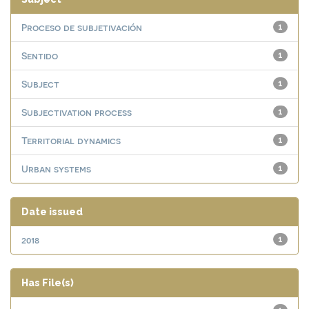
Proceso de subjetivación
1
Sentido
1
Subject
1
Subjectivation process
1
Territorial dynamics
1
Urban systems
1
Date issued
2018
1
Has File(s)