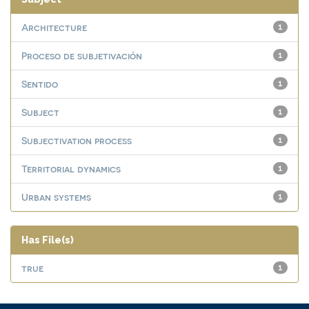
Architecture
1
Proceso de subjetivación
1
Sentido
1
Subject
1
Subjectivation process
1
Territorial dynamics
1
Urban systems
1
Has File(s)
true
1