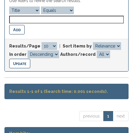
Use filters to refine the search results.
Results/Page
|
Sort items by
In order
Authors/record
Results 1-1 of 1 (Search time: 0.001 seconds).
previous
1
next