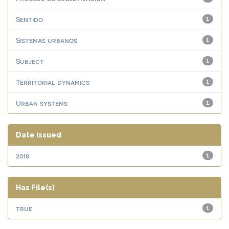
Sentido
1
Sistemas urbanos
1
Subject
1
Territorial dynamics
1
Urban systems
1
Date issued
2018
1
Has File(s)
true
1