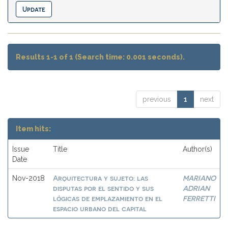
Results 1-1 of 1 (Search time: 0.001 seconds).
previous
1
next
Item hits:
Issue
Title
Author(s)
Date
Arquitectura y sujeto: las
MARIANO
Nov-2018
disputas por el sentido y sus
ADRIAN
lógicas de emplazamiento en el
FERRETTI
espacio urbano del capital