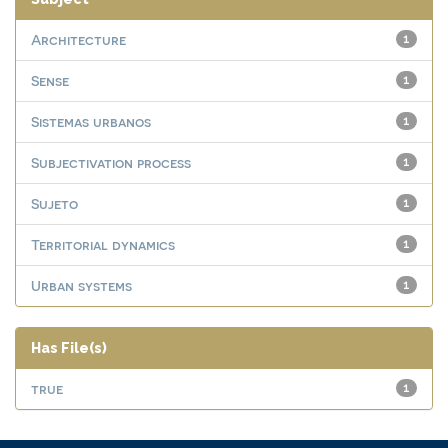
Architecture
1
Sense
1
Sistemas urbanos
1
Subjectivation process
1
Sujeto
1
Territorial dynamics
1
Urban systems
1
Has File(s)
true
1