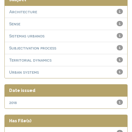
Architecture
1
Sense
1
Sistemas urbanos
1
Subjectivation process
1
Territorial dynamics
1
Urban systems
1
Date issued
2018
1
Has File(s)