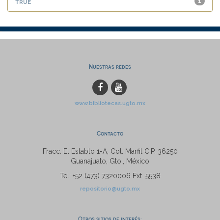
true
1
Nuestras redes
www.bibliotecas.ugto.mx
Contacto
Fracc. El Establo 1-A, Col. Marfil C.P. 36250
Guanajuato, Gto., México
Tel: +52 (473) 7320006 Ext. 5538
repositorio@ugto.mx
Otros sitios de interés: