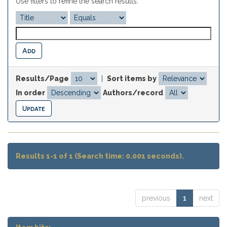
Use filters to refine the search results.
Results/Page
|
Sort items by
In order
Authors/record
Results 1-1 of 1 (Search time: 0.001 seconds).
previous
1
next