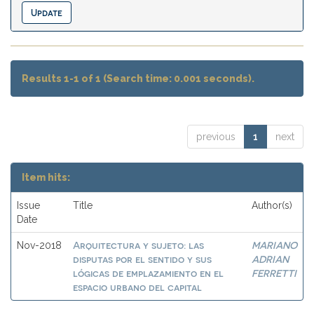
Results 1-1 of 1 (Search time: 0.001 seconds).
previous
1
next
Item hits:
Issue
Title
Author(s)
Date
Arquitectura y sujeto: las
MARIANO
Nov-2018
disputas por el sentido y sus
ADRIAN
lógicas de emplazamiento en el
FERRETTI
espacio urbano del capital