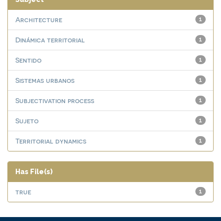
Architecture
1
Dinámica territorial
1
Sentido
1
Sistemas urbanos
1
Subjectivation process
1
Sujeto
1
Territorial dynamics
1
Has File(s)
true
1