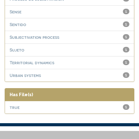
Sense
1
Sentido
1
Subjectivation process
1
Sujeto
1
Territorial dynamics
1
Urban systems
1
Has File(s)
true
1