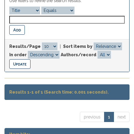
Use filters to refine the search results.
Results/Page
|
Sort items by
In order
Authors/record
Results 1-1 of 1 (Search time: 0.001 seconds).
previous
1
next