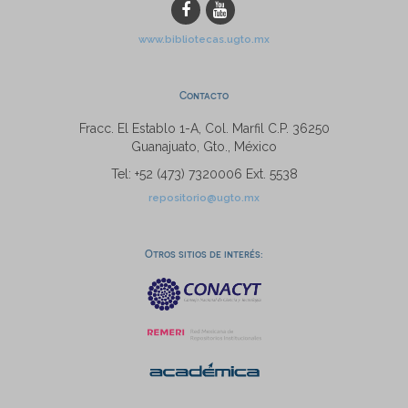
www.bibliotecas.ugto.mx
Contacto
Fracc. El Establo 1-A, Col. Marfil C.P. 36250
Guanajuato, Gto., México
Tel: +52 (473) 7320006 Ext. 5538
repositorio@ugto.mx
Otros sitios de interés: