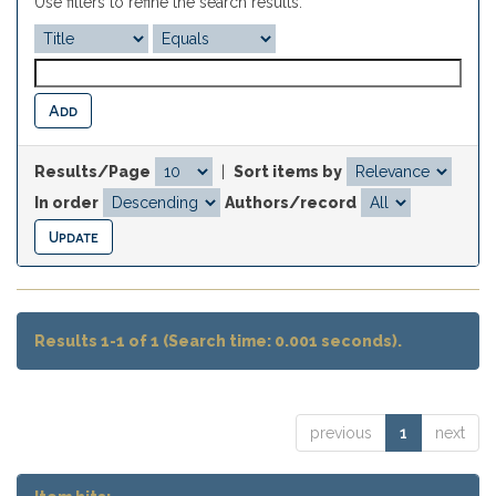
Use filters to refine the search results.
Results/Page
|
Sort items by
In order
Authors/record
Results 1-1 of 1 (Search time: 0.001 seconds).
previous
1
next