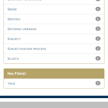
Sense
1
Sentido
1
Sistemas urbanos
1
Subject
1
Subjectivation process
1
Sujeto
1
Has File(s)
true
1