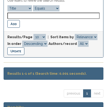
Use filters to refine the search results.
Results/Page
|
Sort items by
In order
Authors/record
Results 1-1 of 1 (Search time: 0.001 seconds).
previous
1
next