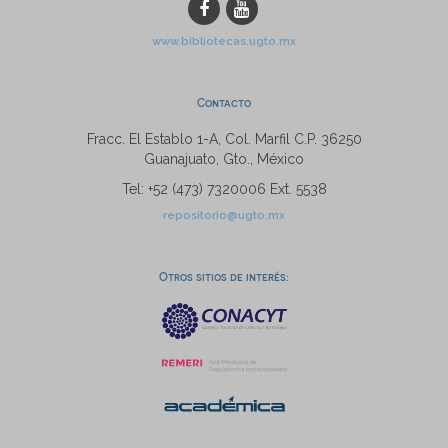
www.bibliotecas.ugto.mx
Contacto
Fracc. El Establo 1-A, Col. Marfil C.P. 36250
Guanajuato, Gto., México
Tel: +52 (473) 7320006 Ext. 5538
repositorio@ugto.mx
Otros sitios de interés: