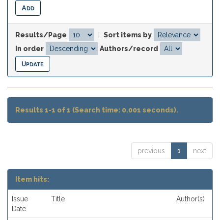
Results/Page
|
Sort items by
In order
Authors/record
Results 1-1 of 1 (Search time: 0.001 seconds).
previous
1
next
Item hits:
Issue
Title
Author(s)
Date