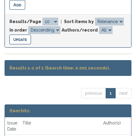
Results/Page
|
Sort items by
In order
Authors/record
Results 1-1 of 1 (Search time: 0.001 seconds).
previous
1
next
Item hits:
Issue
Title
Author(s)
Date