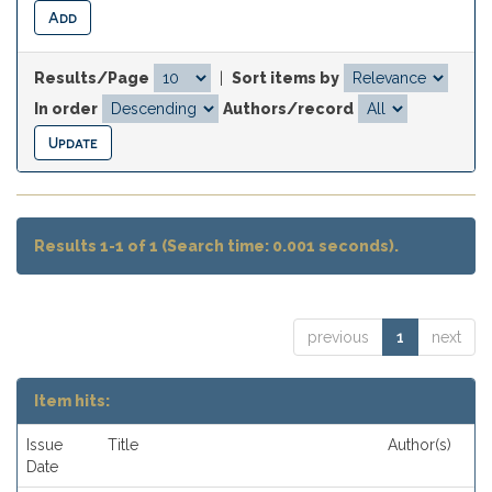
Results/Page
|
Sort items by
In order
Authors/record
Results 1-1 of 1 (Search time: 0.001 seconds).
previous
1
next
Item hits:
Issue
Title
Author(s)
Date