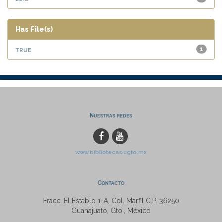
Has File(s)
true
1
Nuestras redes
www.bibliotecas.ugto.mx
Contacto
Fracc. El Establo 1-A, Col. Marfil C.P. 36250
Guanajuato, Gto., México