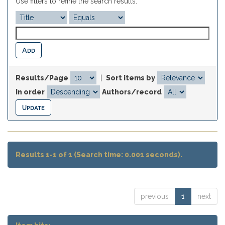
Use filters to refine the search results.
Results/Page
|
Sort items by
In order
Authors/record
Results 1-1 of 1 (Search time: 0.001 seconds).
previous
1
next