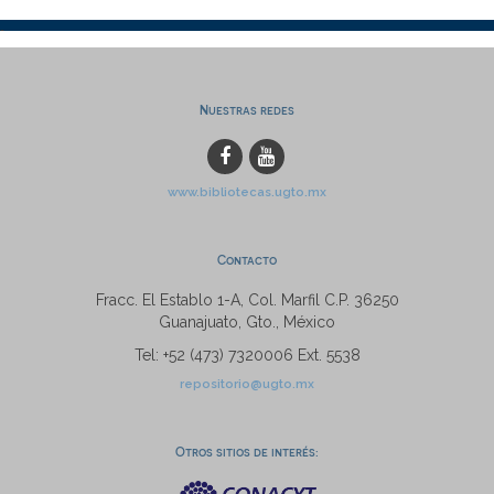
Nuestras redes
www.bibliotecas.ugto.mx
Contacto
Fracc. El Establo 1-A, Col. Marfil C.P. 36250
Guanajuato, Gto., México
Tel: +52 (473) 7320006 Ext. 5538
repositorio@ugto.mx
Otros sitios de interés: