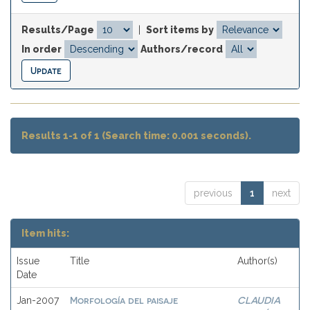
Results/Page
|
Sort items by
In order
Authors/record
Results 1-1 of 1 (Search time: 0.001 seconds).
previous
1
next
Item hits:
Issue
Title
Author(s)
Date
Morfología del paisaje
CLAUDIA
Jan-2007