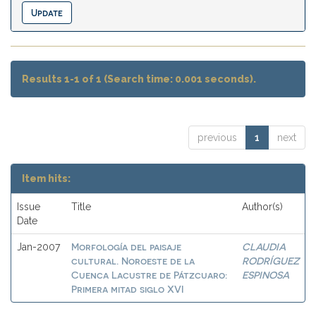
Results 1-1 of 1 (Search time: 0.001 seconds).
previous
1
next
Item hits:
Issue
Title
Author(s)
Date
Morfología del paisaje
CLAUDIA
Jan-2007
cultural. Noroeste de la
RODRÍGUEZ
Cuenca Lacustre de Pátzcuaro:
ESPINOSA
Primera mitad siglo XVI