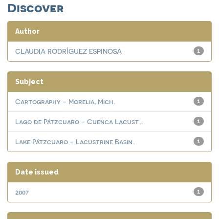
Discover
Author
CLAUDIA RODRÍGUEZ ESPINOSA
1
Subject
Cartography - Morelia, Mich.
1
Lago de Pátzcuaro - Cuenca Lacust...
1
Lake Pátzcuaro - Lacustrine Basin...
1
Date issued
2007
1