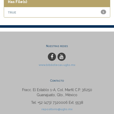
Has File(s)
true
1
Nuestras redes
www.bibliotecas.ugto.mx
Contacto
Fracc. El Establo 1-A, Col. Marfil C.P. 36250
Guanajuato, Gto., México
Tel: +52 (473) 7320006 Ext. 5538
repositorio@ugto.mx