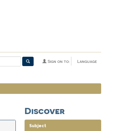
Sign on to:
Language
Discover
Subject