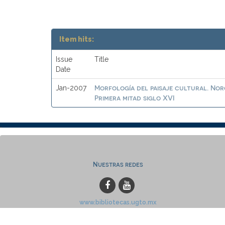
Item hits:
Issue
Title
Date
Morfología del paisaje cultural. No
Jan-2007
Primera mitad siglo XVI
Nuestras redes
www.bibliotecas.ugto.mx