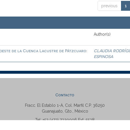
previous
1
Author(s)
roeste de la Cuenca Lacustre de Pátzcuaro:
CLAUDIA RODRÍG
ESPINOSA
Contacto
Fracc. El Establo 1-A, Col. Marfil C.P. 36250
Guanajuato, Gto., México
Tel: +52 (473) 7320006 Ext. 5538
repositorio@ugto.mx