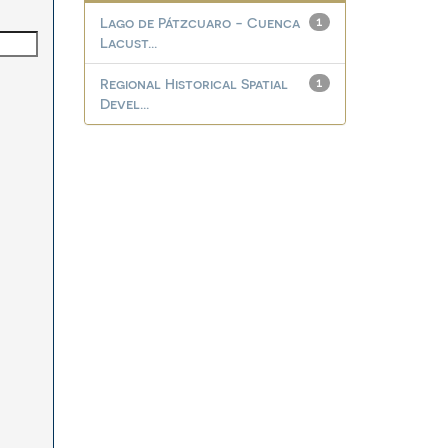
Lago de Pátzcuaro - Cuenca
1
Lacust...
Regional Historical Spatial
1
Devel...