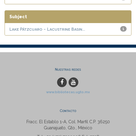
Subject
Lake Pátzcuaro - Lacustrine Basin...
1
Nuestras redes
www.bibliotecas.ugto.mx
Contacto
Fracc. El Establo 1-A, Col. Marfil C.P. 36250
Guanajuato, Gto., México