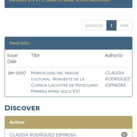
Results 1-1 of 1 (Search time: 0.001 seconds).
previous
1
next
Item hits:
Issue
Title
Author(s)
Date
Morfología del paisaje
CLAUDIA
Jan-2007
cultural. Noroeste de la
RODRÍGUEZ
Cuenca Lacustre de Pátzcuaro:
ESPINOSA
Primera mitad siglo XVI
Discover
Author
CLAUDIA RODRÍGUEZ ESPINOSA
1