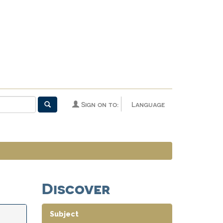
Sign on to:
Language
Discover
Subject