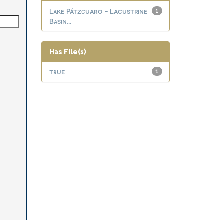
Lake Pátzcuaro - Lacustrine
1
Basin...
Has File(s)
true
1