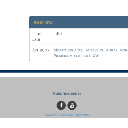
Item hits:
Issue
Title
Date
Morfología del paisaje cultural. No
Jan-2007
Primera mitad siglo XVI
Nuestras redes
www.bibliotecas.ugto.mx