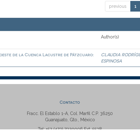
previous
1
Author(s)
roeste de la Cuenca Lacustre de Pátzcuaro:
CLAUDIA RODRÍG
ESPINOSA
Contacto
Fracc. El Establo 1-A, Col. Marfil C.P. 36250
Guanajuato, Gto., México
Tel: +52 (473) 7320006 Ext. 5538
repositorio@ugto.mx