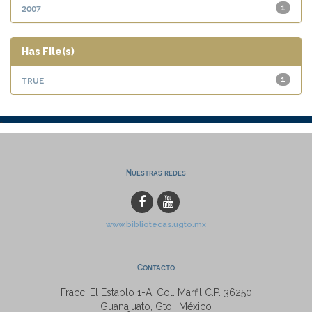
2007
1
Has File(s)
true
1
Nuestras redes
www.bibliotecas.ugto.mx
Contacto
Fracc. El Establo 1-A, Col. Marfil C.P. 36250
Guanajuato, Gto., México