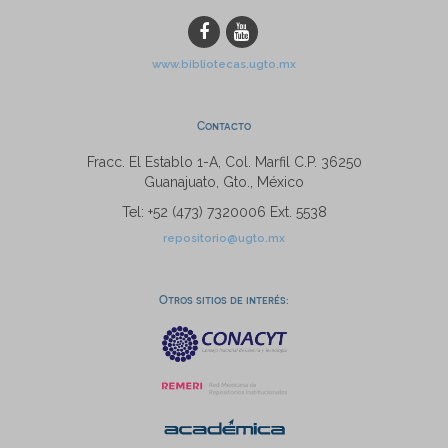
www.bibliotecas.ugto.mx
Contacto
Fracc. El Establo 1-A, Col. Marfil C.P. 36250
Guanajuato, Gto., México
Tel: +52 (473) 7320006 Ext. 5538
repositorio@ugto.mx
Otros sitios de interés: