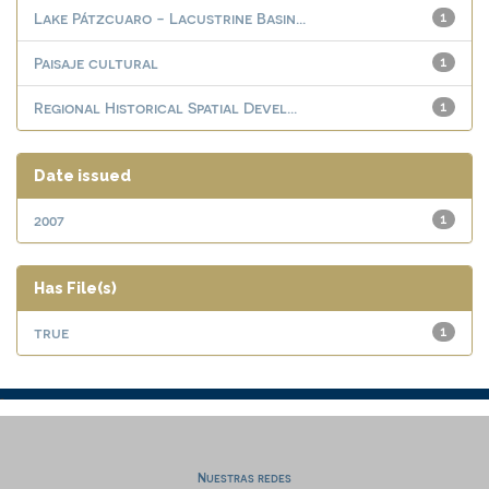
Lake Pátzcuaro - Lacustrine Basin...
1
Paisaje cultural
1
Regional Historical Spatial Devel...
1
Date issued
2007
1
Has File(s)
true
1
Nuestras redes