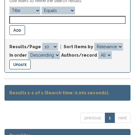
Use filters to refine the search results.
Results/Page
|
Sort items by
In order
Authors/record
Results 1-1 of 1 (Search time: 0.001 seconds).
previous
1
next