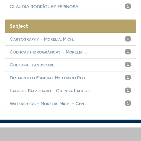
CLAUDIA RODRÍGUEZ ESPINOSA
1
Subject
Cartography - Morelia, Mich.
1
Cuencas hidrográficas – Morelia, ...
1
Cultural landscape
1
Desarrollo Espacial Histórico Reg...
1
Lago de Pátzcuaro - Cuenca Lacust...
1
Watersheds - Morelia, Mich. - Cen...
1