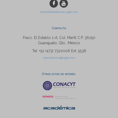
www.bibliotecas.ugto.mx
Contacto
Fracc. El Establo 1-A, Col. Marfil C.P. 36250
Guanajuato, Gto., México
Tel: +52 (473) 7320006 Ext. 5538
repositorio@ugto.mx
Otros sitios de interés: