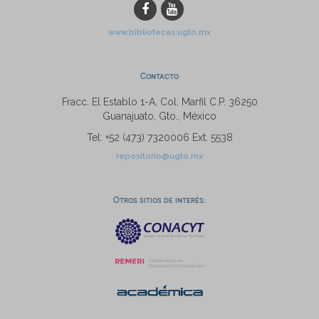
www.bibliotecas.ugto.mx
Contacto
Fracc. El Establo 1-A, Col. Marfil C.P. 36250
Guanajuato, Gto., México
Tel: +52 (473) 7320006 Ext. 5538
repositorio@ugto.mx
Otros sitios de interés: