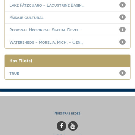
Lake Pátzcuaro - Lacustrine Basin...
1
Paisaje cultural
1
Regional Historical Spatial Devel...
1
Watersheds - Morelia, Mich. - Cen...
1
Has File(s)
true
1
Nuestras redes