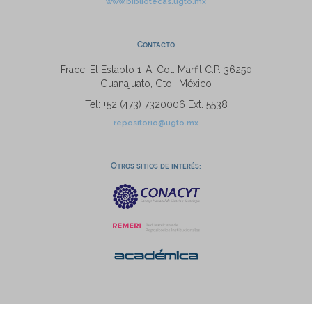
www.bibliotecas.ugto.mx
Contacto
Fracc. El Establo 1-A, Col. Marfil C.P. 36250
Guanajuato, Gto., México
Tel: +52 (473) 7320006 Ext. 5538
repositorio@ugto.mx
Otros sitios de interés: