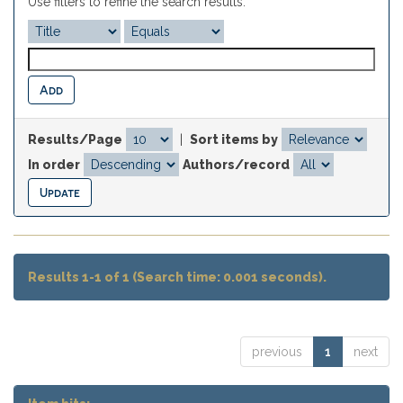
Use filters to refine the search results.
Results/Page
|
Sort items by
In order
Authors/record
Results 1-1 of 1 (Search time: 0.001 seconds).
previous
1
next