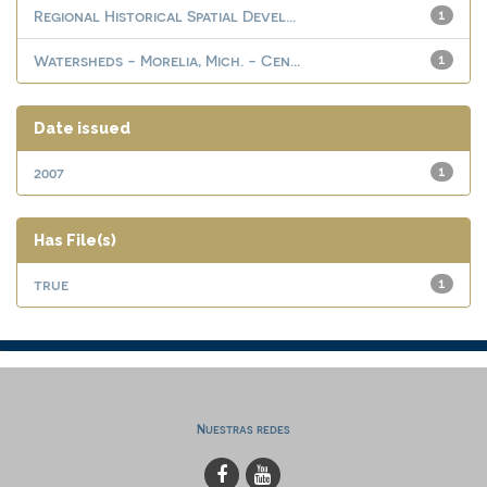
Regional Historical Spatial Devel...
1
Watersheds - Morelia, Mich. - Cen...
1
Date issued
2007
1
Has File(s)
true
1
Nuestras redes