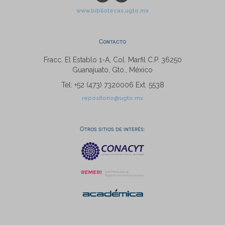
www.bibliotecas.ugto.mx
Contacto
Fracc. El Establo 1-A, Col. Marfil C.P. 36250
Guanajuato, Gto., México
Tel: +52 (473) 7320006 Ext. 5538
repositorio@ugto.mx
Otros sitios de interés: