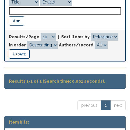
Results/Page
|
Sort items by
In order
Authors/record
Results 1-1 of 1 (Search time: 0.001 seconds).
previous
1
next
Item hits: