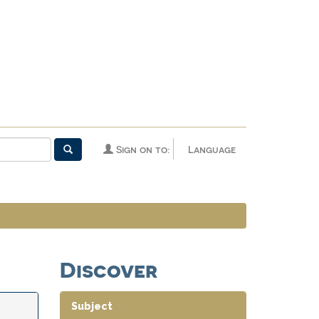
Sign on to:
Language
Discover
Subject