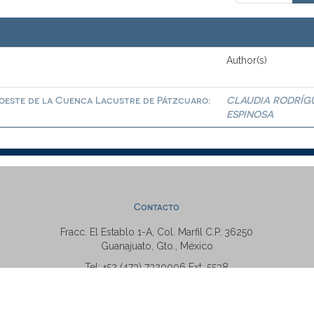
Author(s)
roeste de la Cuenca Lacustre de Pátzcuaro:
CLAUDIA RODRÍG
ESPINOSA
Contacto
Fracc. El Establo 1-A, Col. Marfil C.P. 36250
Guanajuato, Gto., México
Tel: +52 (473) 7320006 Ext. 5538
repositorio@ugto.mx