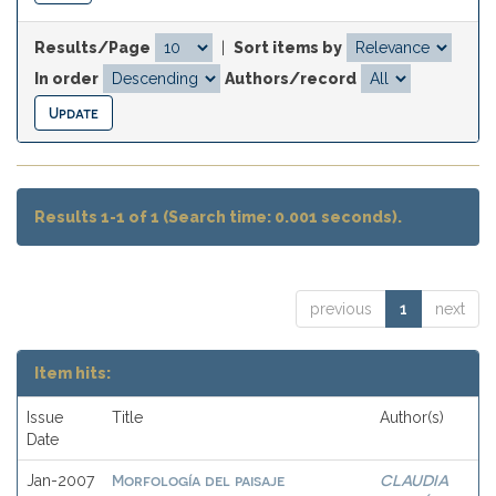
Results/Page
|
Sort items by
In order
Authors/record
Results 1-1 of 1 (Search time: 0.001 seconds).
previous
1
next
Item hits:
Issue
Title
Author(s)
Date
Morfología del paisaje
CLAUDIA
Jan-2007