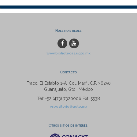
Nuestras redes
www.bibliotecas.ugto.mx
Contacto
Fracc. El Establo 1-A, Col. Marfil C.P. 36250
Guanajuato, Gto., México
Tel: +52 (473) 7320006 Ext. 5538
repositorio@ugto.mx
Otros sitios de interés: