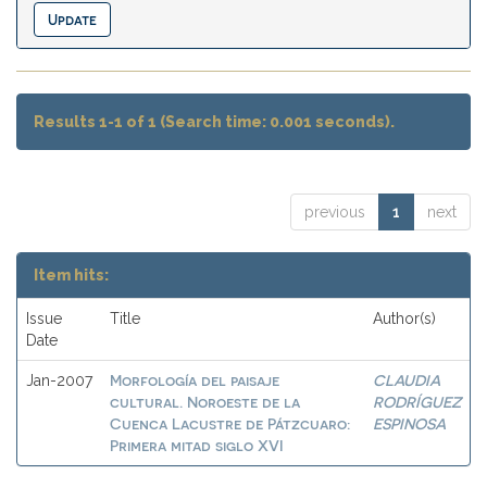
Results 1-1 of 1 (Search time: 0.001 seconds).
previous
1
next
Item hits:
Issue
Title
Author(s)
Date
Morfología del paisaje
CLAUDIA
Jan-2007
cultural. Noroeste de la
RODRÍGUEZ
Cuenca Lacustre de Pátzcuaro:
ESPINOSA
Primera mitad siglo XVI