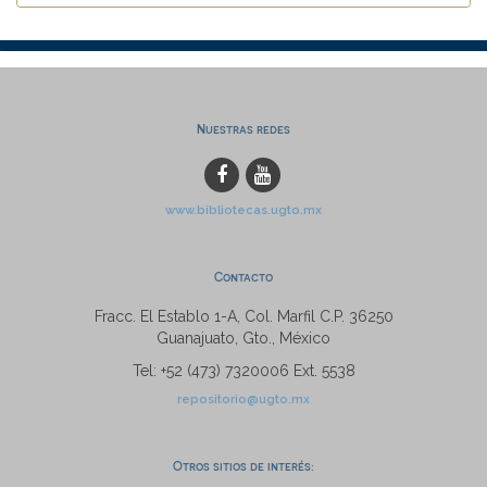
Nuestras redes
www.bibliotecas.ugto.mx
Contacto
Fracc. El Establo 1-A, Col. Marfil C.P. 36250
Guanajuato, Gto., México
Tel: +52 (473) 7320006 Ext. 5538
repositorio@ugto.mx
Otros sitios de interés: