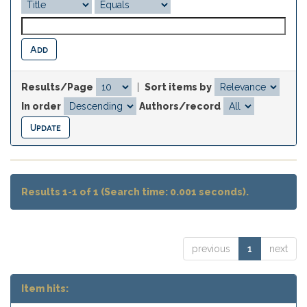
Results/Page
|
Sort items by
In order
Authors/record
Results 1-1 of 1 (Search time: 0.001 seconds).
previous
1
next
Item hits: