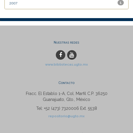
2007
1
Nuestras redes
www.bibliotecas.ugto.mx
Contacto
Fracc. El Establo 1-A, Col. Marfil C.P. 36250
Guanajuato, Gto., México
Tel: +52 (473) 7320006 Ext. 5538
repositorio@ugto.mx