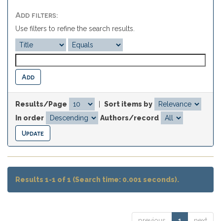
Add filters:
Use filters to refine the search results.
Results/Page
|
Sort items by
In order
Authors/record
Results 1-1 of 1 (Search time: 0.001 seconds).
previous
1
next