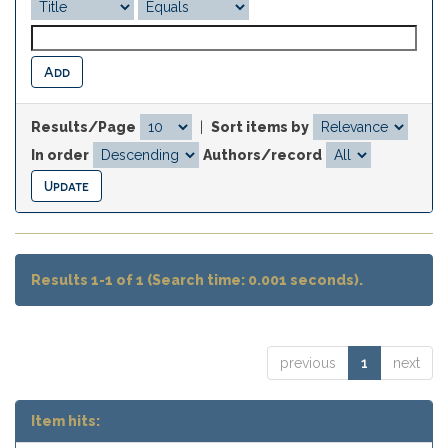
Results/Page
|
Sort items by
In order
Authors/record
Results 1-1 of 1 (Search time: 0.001 seconds).
previous
1
next
Item hits: