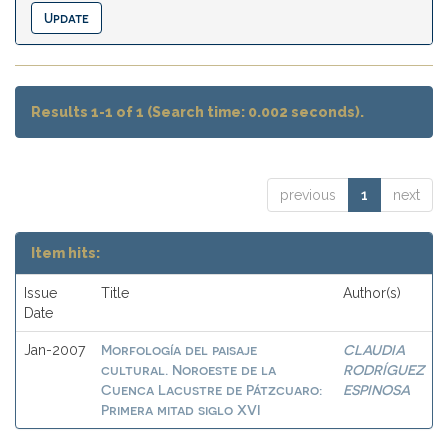
Results 1-1 of 1 (Search time: 0.002 seconds).
previous
1
next
Item hits:
Issue
Title
Author(s)
Date
Morfología del paisaje
CLAUDIA
Jan-2007
cultural. Noroeste de la
RODRÍGUEZ
Cuenca Lacustre de Pátzcuaro:
ESPINOSA
Primera mitad siglo XVI