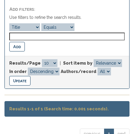
Add filters:
Use filters to refine the search results.
Results/Page
|
Sort items by
In order
Authors/record
Results 1-1 of 1 (Search time: 0.001 seconds).
previous
1
next